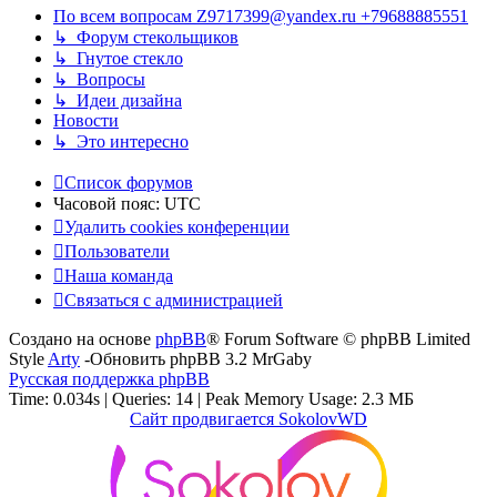
По всем вопросам Z9717399@yandex.ru +79688885551
↳ Форум стекольщиков
↳ Гнутое стекло
↳ Вопросы
↳ Идеи дизайна
Новости
↳ Это интересно
Список форумов
Часовой пояс:
UTC
Удалить cookies конференции
Пользователи
Наша команда
Связаться с администрацией
Создано на основе
phpBB
® Forum Software © phpBB Limited
Style
Arty
-Обновить phpBB 3.2 MrGaby
Русская поддержка phpBB
Time: 0.034s
|
Queries: 14
| Peak Memory Usage: 2.3 МБ
Сайт продвигается SokolovWD