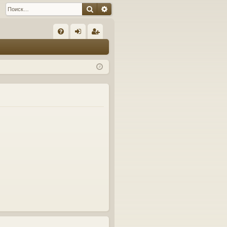
Поиск
Расширенный поиск
С
FA
хо
ег
Q
д
ис
тр
ац
ия