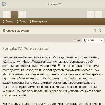
с
ор
ол
хо
ег
Поиск
Вход
Регистрация
ы
ум
ьз
д
ис
П
Список форумов
лк
ы
ов
тр
о
Язык:
и
и
ат
ац
с
Zerkala.TV -Регистрация
ел
ия
к
и
Заходя на конференцию «Zerkala.TV» (в дальнейшем «мы», «наш»,
«Zerkala.TV», «https://www.zerkala.tv»), вы подтверждаете своё
согласие со следующими условиями. Если вы не согласны с ними,
пожалуйста, не заходите и не пользуйтесь форумами «Zerkala.TV».
Мы оставляем за собой право изменять эти правила в любое время и
сделаем всё возможное, чтобы уведомить вас об этом, однако с
вашей стороны было бы разумным регулярно просматривать этот
текст на предмет изменений, так как использование конференции
«Zerkala.TV» после обновления/исправления условий означает ваше
согласие с ними.
Наши форумы работают под управлением программного обеспечения