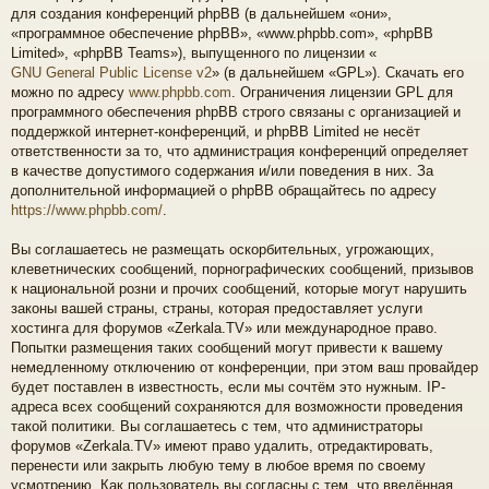
для создания конференций phpBB (в дальнейшем «они»,
«программное обеспечение phpBB», «www.phpbb.com», «phpBB
Limited», «phpBB Teams»), выпущенного по лицензии «
GNU General Public License v2
» (в дальнейшем «GPL»). Скачать его
можно по адресу
www.phpbb.com
. Ограничения лицензии GPL для
программного обеспечения phpBB строго связаны с организацией и
поддержкой интернет-конференций, и phpBB Limited не несёт
ответственности за то, что администрация конференций определяет
в качестве допустимого содержания и/или поведения в них. За
дополнительной информацией о phpBB обращайтесь по адресу
https://www.phpbb.com/
.
Вы соглашаетесь не размещать оскорбительных, угрожающих,
клеветнических сообщений, порнографических сообщений, призывов
к национальной розни и прочих сообщений, которые могут нарушить
законы вашей страны, страны, которая предоставляет услуги
хостинга для форумов «Zerkala.TV» или международное право.
Попытки размещения таких сообщений могут привести к вашему
немедленному отключению от конференции, при этом ваш провайдер
будет поставлен в известность, если мы сочтём это нужным. IP-
адреса всех сообщений сохраняются для возможности проведения
такой политики. Вы соглашаетесь с тем, что администраторы
форумов «Zerkala.TV» имеют право удалить, отредактировать,
перенести или закрыть любую тему в любое время по своему
усмотрению. Как пользователь вы согласны с тем, что введённая