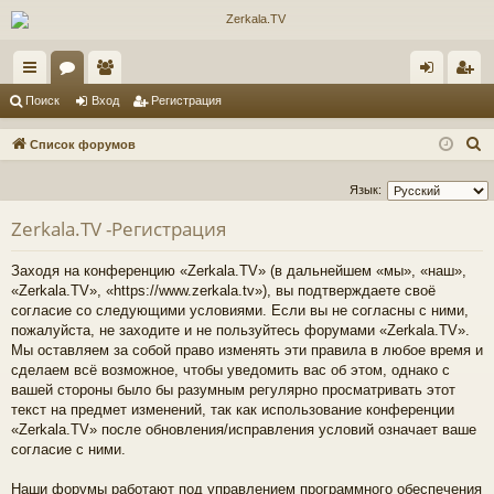
с
ор
ол
хо
ег
Поиск
Вход
Регистрация
ы
ум
ьз
д
ис
П
Список форумов
лк
ы
ов
тр
о
Язык:
и
и
ат
ац
с
Zerkala.TV -Регистрация
ел
ия
к
и
Заходя на конференцию «Zerkala.TV» (в дальнейшем «мы», «наш»,
«Zerkala.TV», «https://www.zerkala.tv»), вы подтверждаете своё
согласие со следующими условиями. Если вы не согласны с ними,
пожалуйста, не заходите и не пользуйтесь форумами «Zerkala.TV».
Мы оставляем за собой право изменять эти правила в любое время и
сделаем всё возможное, чтобы уведомить вас об этом, однако с
вашей стороны было бы разумным регулярно просматривать этот
текст на предмет изменений, так как использование конференции
«Zerkala.TV» после обновления/исправления условий означает ваше
согласие с ними.
Наши форумы работают под управлением программного обеспечения