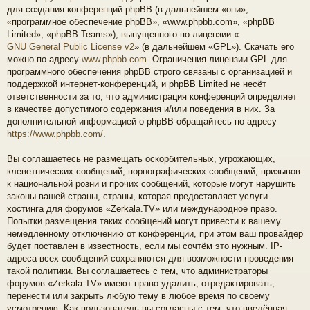
для создания конференций phpBB (в дальнейшем «они»,
«программное обеспечение phpBB», «www.phpbb.com», «phpBB
Limited», «phpBB Teams»), выпущенного по лицензии «
GNU General Public License v2
» (в дальнейшем «GPL»). Скачать его
можно по адресу
www.phpbb.com
. Ограничения лицензии GPL для
программного обеспечения phpBB строго связаны с организацией и
поддержкой интернет-конференций, и phpBB Limited не несёт
ответственности за то, что администрация конференций определяет
в качестве допустимого содержания и/или поведения в них. За
дополнительной информацией о phpBB обращайтесь по адресу
https://www.phpbb.com/
.
Вы соглашаетесь не размещать оскорбительных, угрожающих,
клеветнических сообщений, порнографических сообщений, призывов
к национальной розни и прочих сообщений, которые могут нарушить
законы вашей страны, страны, которая предоставляет услуги
хостинга для форумов «Zerkala.TV» или международное право.
Попытки размещения таких сообщений могут привести к вашему
немедленному отключению от конференции, при этом ваш провайдер
будет поставлен в известность, если мы сочтём это нужным. IP-
адреса всех сообщений сохраняются для возможности проведения
такой политики. Вы соглашаетесь с тем, что администраторы
форумов «Zerkala.TV» имеют право удалить, отредактировать,
перенести или закрыть любую тему в любое время по своему
усмотрению. Как пользователь вы согласны с тем, что введённая