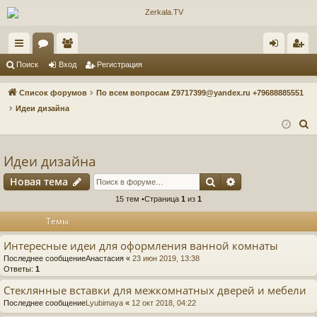
с
ор
ол
хо
ег
Поиск
Вход
Регистрация
ы
ум
ьз
д
ис
Список форумов
По всем вопросам Z9717399@yandex.ru +79688885551
лк
ы
ов
тр
Идеи дизайна
П
и
ат
ац
о
ел
ия
и
Идеи дизайна
и
с
Поиск
Расширенный п
Новая тема
к
15 тем •Страница
1
из
1
Темы
Интересные идеи для оформления ванной комнаты
Последнее сообщение
Анастасия
«
23 июн 2019, 13:38
Ответы:
1
Стеклянные вставки для межкомнатных дверей и мебели
Последнее сообщение
Lyubimaya
«
12 окт 2018, 04:22