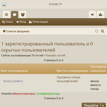
с
ор
ол
хо
ег
Поиск
Вход
Регистрация
ы
ум
ьз
д
ис
П
Список форумов
лк
ы
ов
тр
о
и
1 зарегистрированный пользователь и 0
и
ат
ац
с
скрытых пользователей
ел
ия
к
Сейчас на конференции 79 гостей •
Показать гостей
и
Страница
1
из
1
Последнее
Имя пользователя
Место в конференции
изменение
Просмотр списка
Baidu [Spider]
пользователей
менее
минуты
назад
Легенда:
Администраторы
,
Супермодераторы
Страница
1
из
1
Перейти