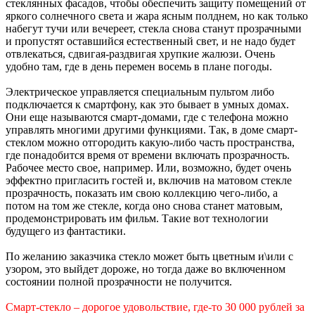
стеклянных фасадов, чтобы обеспечить защиту помещений от
яркого солнечного света и жара ясным полднем, но как только
набегут тучи или вечереет, стекла снова станут прозрачными
и пропустят оставшийся естественный свет, и не надо будет
отвлекаться, сдвигая-раздвигая хрупкие жалюзи. Очень
удобно там, где в день перемен восемь в плане погоды.
Электрическое управляется специальным пультом либо
подключается к смартфону, как это бывает в умных домах.
Они еще называются смарт-домами, где с телефона можно
управлять многими другими функциями. Так, в доме смарт-
стеклом можно отгородить какую-либо часть пространства,
где понадобится время от времени включать прозрачность.
Рабочее место свое, например. Или, возможно, будет очень
эффектно пригласить гостей и, включив на матовом стекле
прозрачность, показать им свою коллекцию чего-либо, а
потом на том же стекле, когда оно снова станет матовым,
продемонстрировать им фильм. Такие вот технологии
будущего из фантастики.
По желанию заказчика стекло может быть цветным и\или с
узором, это выйдет дороже, но тогда даже во включенном
состоянии полной прозрачности не получится.
Смарт-стекло – дорогое удовольствие, где-то 30 000 рублей за