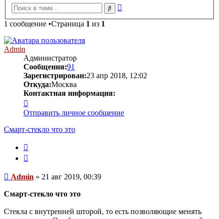
Расширенный
Поиск
поиск
1 сообщение •Страница
1
из
1
Admin
Администратор
Сообщения:
91
Зарегистрирован:
23 апр 2018, 12:02
Откуда:
Москва
Контактная информация:
Контактная
информация
Отправить личное сообщение
пользователя
Admin
Смарт-стекло что это
Пожаловаться
на
Цитата
это
сообщение
Сообщение
Admin
»
21 авг 2019, 00:39
Смарт-стекло что это
Стекла с внутренней шторой, то есть позволяющие менять