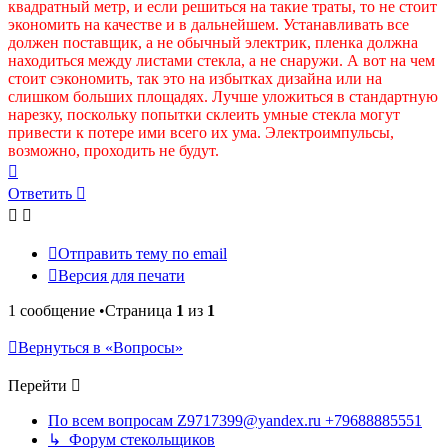
квадратный метр, и если решиться на такие траты, то не стоит
экономить на качестве и в дальнейшем. Устанавливать все
должен поставщик, а не обычный электрик, пленка должна
находиться между листами стекла, а не снаружи. А вот на чем
стоит сэкономить, так это на избытках дизайна или на
слишком больших площадях. Лучше уложиться в стандартную
нарезку, поскольку попытки склеить умные стекла могут
привести к потере ими всего их ума. Электроимпульсы,
возможно, проходить не будут.
Вернуться
к
Ответить
началу
Отправить тему по email
Версия для печати
1 сообщение •Страница
1
из
1
Вернуться в «Вопросы»
Перейти
По всем вопросам Z9717399@yandex.ru +79688885551
↳ Форум стекольщиков