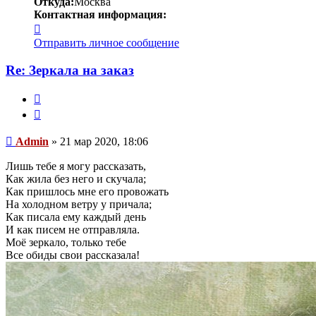
Откуда:
Москва
Контактная информация:
Контактная
информация
Отправить личное сообщение
пользователя
Admin
Re: Зеркала на заказ
Пожаловаться
на
Цитата
это
сообщение
Сообщение
Admin
»
21 мар 2020, 18:06
Лишь тебе я могу рассказать,
Как жила без него и скучала;
Как пришлось мне его провожать
На холодном ветру у причала;
Как писала ему каждый день
И как писем не отправляла.
Моё зеркало, только тебе
Все обиды свои рассказала!