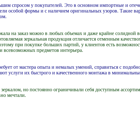
ьшим спросом у покупателей. Это в основном импортные и оте
ели особой формы и с наличием оригинальных узоров. Такие ва
ом.
кала на заказ можно в любых объемах и даже крайне солидной в
готовляемая зеркальная продукция отличается отменным качество
поэтому при покупке больших партий, у клиентов есть возможно
и всевозможных предметов интерьера.
ребует от мастера опыта и немалых умений, справиться с подо
ают услуги их быстрого и качественного монтажа в минимальны
зеркалом, но постоянно ограничивали себя доступным ассортим
вно мечтали.