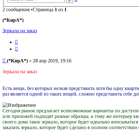
поиск
2 сообщения •Страница
1
из
1
(*КирА*)
Зеркала на заказ
Пожаловаться
на
Цитата
это
сообщение
Сообщение
(*КирА*)
»
28 апр 2019, 19:16
Зеркала на заказ
Есть вещи, без которых нельзя представить хотя бы одну кварт
раз является одной из таких вещей, сложно представить себе до
Сегодня рынок предлагает всевозможные варианты по доступной
или прихожей подходят разные образцы, к тому же интерьер к
своего дома такое зеркало, которое будет идеально вписыватьс
заказать зеркало, которое будет сделано в полном соответствии